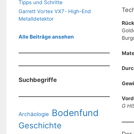
Tipps und Schritte
Tec
Garrett Vortex VX7- High-End
Metalldetektor
Rück
Gold
Alle Beiträge ansehen
Burgu
Mate
Dur
Suchbegriffe
Gewi
Vord
G HI
Bodenfund
Archäologie
Geschichte
Der 