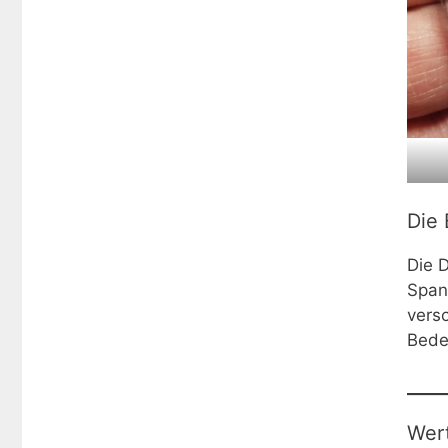
Die
Die 
Span
vers
Bede
Wert