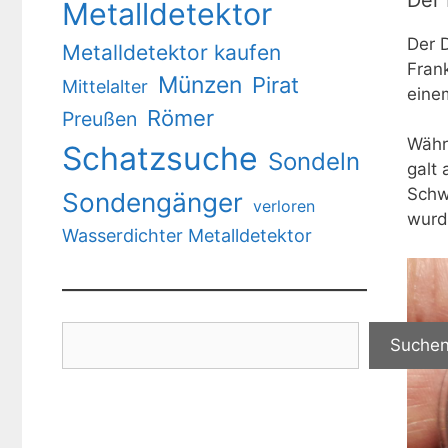
Metalldetektor
Der 
Metalldetektor kaufen
Fran
Münzen
Pirat
Mittelalter
einem
Römer
Preußen
Währ
Schatzsuche
Sondeln
galt 
Schw
Sondengänger
verloren
wurd
Wasserdichter Metalldetektor
Suchen
Suche