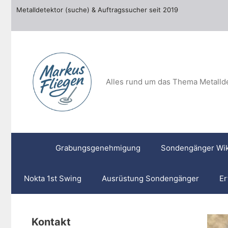
Zum
Metalldetektor (suche) & Auftragssucher seit 2019
Inhalt
springen
Alles rund um das Thema Metalld
Grabungsgenehmigung
Sondengänger Wik
Nokta 1st Swing
Ausrüstung Sondengänger
Er
Kontakt