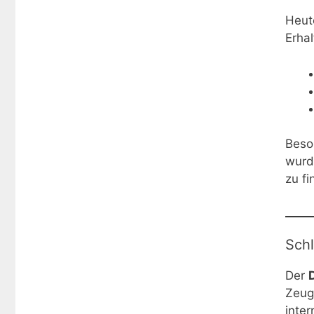
Heut
Erha
Beso
wurd
zu fi
Schl
Der
Zeugn
inter