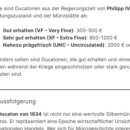
e sind Ducatonen aus der Regierungszeit von
Philipp IV
ltungszustand und der Münzstätte ab:
Gut erhalten (VF – Very Fine)
: 300-500 €
Sehr gut erhalten (XF – Extra Fine)
: 800-1200 €
Nahezu prägefrisch (UNC – Uncirculated)
: 2000 € o
nders selten sind Ducatonen, die gut erhalten und ohne
en während der Kriege eingeschmolzen oder stark genu
nden sind.
ussfolgerung
Ducaton von 1634
ist nicht nur eine wertvolle Silberm
is. Er repräsentiert eine Epoche wirtschaftlicher Unsiche
nationalen Handels. Wer sich für Münzgeschichte interes