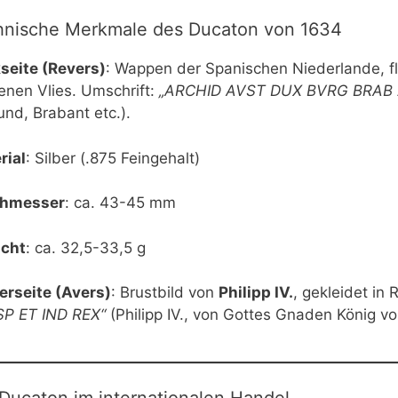
hnische Merkmale des Ducaton von 1634
seite (Revers)
: Wappen der Spanischen Niederlande, 
enen Vlies. Umschrift:
„ARCHID AVST DUX BVRG BRAB 
nd, Brabant etc.).
rial
: Silber (.875 Feingehalt)
chmesser
: ca. 43-45 mm
cht
: ca. 32,5-33,5 g
erseite (Avers)
: Brustbild von
Philipp IV.
, gekleidet in
SP ET IND REX“
(Philipp IV., von Gottes Gnaden König vo
Ducaton im internationalen Handel