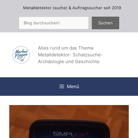
Zum
Metalldetektor (suche) & Auftragssucher seit 2019
Inhalt
springen
Suchen
Suchen
Alles rund um das Thema
Metalldetektor- Schatzsuche-
Archäologie und Geschichte
Menü