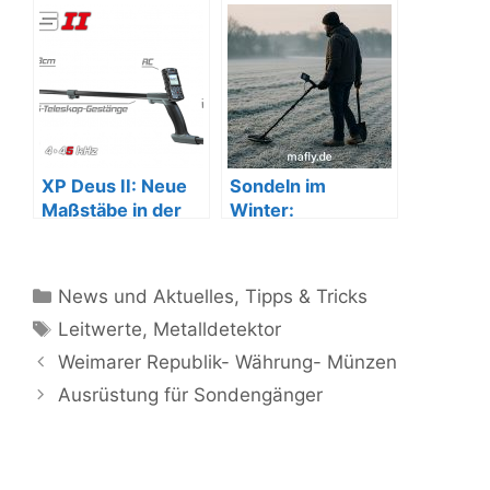
Römerzeit oder
dem Mittelalter
XP Deus II: Neue
Sondeln im
Maßstäbe in der
Winter:
High-End-
Metallsonden &
Metalldetektion
Frost ?
Kategorien
News und Aktuelles
,
Tipps & Tricks
Schlagwörter
Leitwerte
,
Metalldetektor
Weimarer Republik- Währung- Münzen
Ausrüstung für Sondengänger