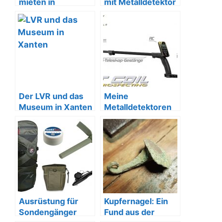
mieten in
mit Metalldetektor
Mönchengladbach
Der LVR und das
Meine
Museum in Xanten
Metalldetektoren
XP – Nokta –
Garrett
Ausrüstung für
Kupfernagel: Ein
Sondengänger
Fund aus der