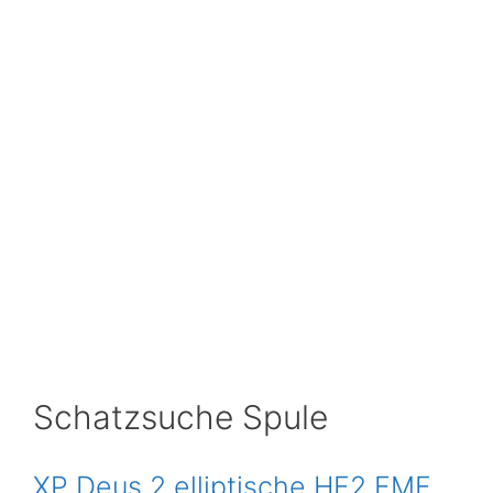
Schatzsuche Spule
XP Deus 2 elliptische HF2 FMF