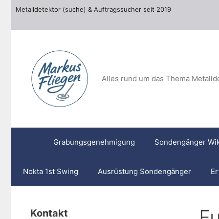
Zum
Metalldetektor (suche) & Auftragssucher seit 2019
Inhalt
springen
Alles rund um das Thema Metalld
Grabungsgenehmigung
Sondengänger Wik
Nokta 1st Swing
Ausrüstung Sondengänger
Er
F
Kontakt