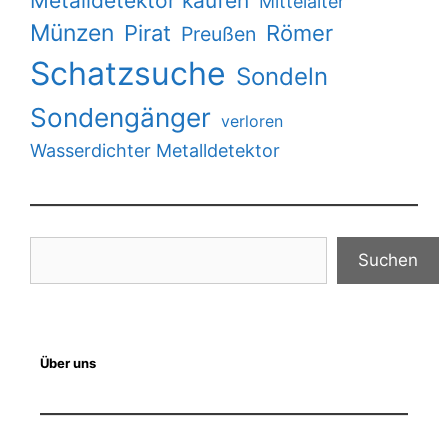
Metalldetektor kaufen
Mittelalter
Münzen
Pirat
Römer
Preußen
Schatzsuche
Sondeln
Sondengänger
verloren
Wasserdichter Metalldetektor
Suchen
Suchen
Über uns