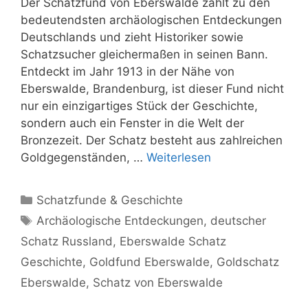
Der Schatzfund von Eberswalde zählt zu den
bedeutendsten archäologischen Entdeckungen
Deutschlands und zieht Historiker sowie
Schatzsucher gleichermaßen in seinen Bann.
Entdeckt im Jahr 1913 in der Nähe von
Eberswalde, Brandenburg, ist dieser Fund nicht
nur ein einzigartiges Stück der Geschichte,
sondern auch ein Fenster in die Welt der
Bronzezeit. Der Schatz besteht aus zahlreichen
Goldgegenständen, …
Weiterlesen
Kategorien
Schatzfunde & Geschichte
Schlagwörter
Archäologische Entdeckungen
,
deutscher
Schatz Russland
,
Eberswalde Schatz
Geschichte
,
Goldfund Eberswalde
,
Goldschatz
Eberswalde
,
Schatz von Eberswalde