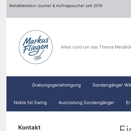
Zum
Metalldetektor (suche) & Auftragssucher seit 2019
Inhalt
springen
Alles rund um das Thema Metalld
Grabungsgenehmigung
Sondengänger Wik
Nokta 1st Swing
Ausrüstung Sondengänger
Er
Ei
Kontakt