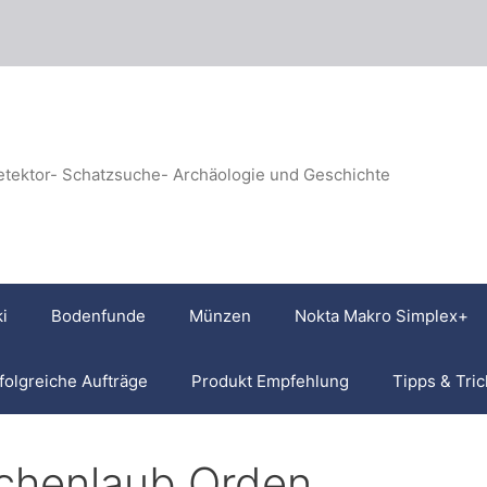
etektor- Schatzsuche- Archäologie und Geschichte
i
Bodenfunde
Münzen
Nokta Makro Simplex+
folgreiche Aufträge
Produkt Empfehlung
Tipps & Tric
chenlaub Orden