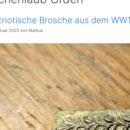
triotische Brosche aus dem WW1 
bruar 2025
von
Markus