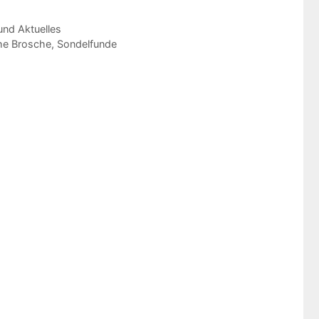
nd Aktuelles
che Brosche
,
Sondelfunde