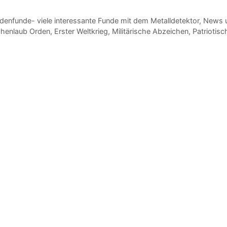
tegorien
denfunde- viele interessante Funde mit dem Metalldetektor
,
News u
hlagwörter
chenlaub Orden
,
Erster Weltkrieg
,
Militärische Abzeichen
,
Patriotis