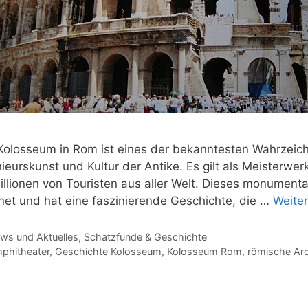
Kolosseum in Rom ist eines der bekanntesten Wahrzeich
ieurskunst und Kultur der Antike. Es gilt als Meisterwerk
Millionen von Touristen aus aller Welt. Dieses monument
fnet und hat eine faszinierende Geschichte, die …
Weite
tegorien
ws und Aktuelles
,
Schatzfunde & Geschichte
hlagwörter
phitheater
,
Geschichte Kolosseum
,
Kolosseum Rom
,
römische Arc