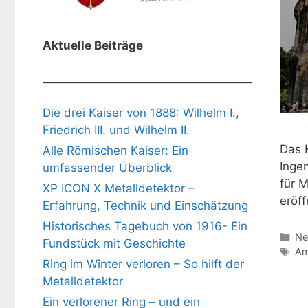
Aktuelle Beiträge
Die drei Kaiser von 1888: Wilhelm I.,
Friedrich III. und Wilhelm II.
Das 
Alle Römischen Kaiser: Ein
Ingen
umfassender Überblick
für 
XP ICON X Metalldetektor –
eröf
Erfahrung, Technik und Einschätzung
Historisches Tagebuch von 1916- Ein
Ka
Ne
Fundstück mit Geschichte
Sc
Am
Ring im Winter verloren – So hilft der
Metalldetektor
Ein verlorener Ring – und ein