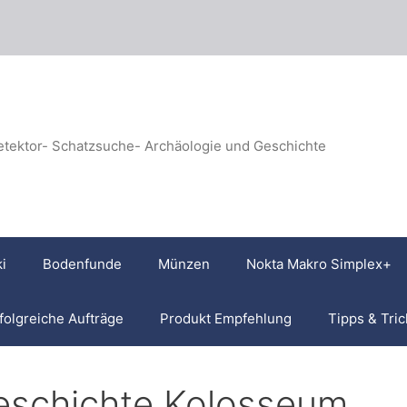
etektor- Schatzsuche- Archäologie und Geschichte
i
Bodenfunde
Münzen
Nokta Makro Simplex+
folgreiche Aufträge
Produkt Empfehlung
Tipps & Tric
eschichte Kolosseum