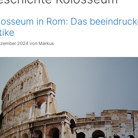
losseum in Rom: Das beeindruc
tike
ezember 2024
von
Markus