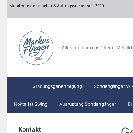
Zum
Metalldetektor (suche) & Auftragssucher seit 2019
Inhalt
springen
Alles rund um das Thema Metalld
Grabungsgenehmigung
Sondengänger Wik
Nokta 1st Swing
Ausrüstung Sondengänger
Er
G
Kontakt