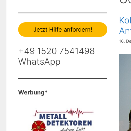
Ko
An
Jetzt Hilfe anfordern!
16. D
+49 1520 7541498
WhatsApp
Werbung*