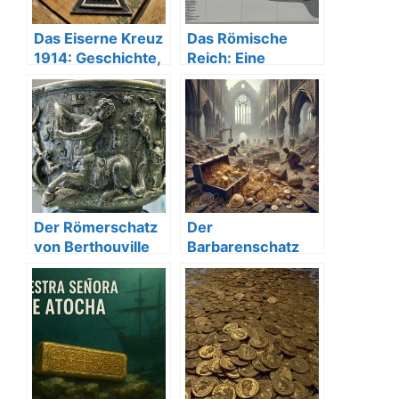
Das Eiserne Kreuz
Das Römische
1914: Geschichte,
Reich: Eine
Bedeutung &
Zivilisation, die die
Sammlerwert
Welt prägte
Der Römerschatz
Der
von Berthouville
Barbarenschatz
von Köln