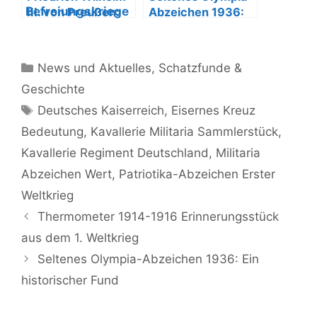
III. von Preußen:
Abzeichen 1936:
Reformen und
Ein historischer
Kriege
Fund
Kategorien
News und Aktuelles
,
Schatzfunde &
Geschichte
Schlagwörter
Deutsches Kaiserreich
,
Eisernes Kreuz
Bedeutung
,
Kavallerie Militaria Sammlerstück
,
Kavallerie Regiment Deutschland
,
Militaria
Abzeichen Wert
,
Patriotika-Abzeichen Erster
Weltkrieg
Thermometer 1914-1916 Erinnerungsstück
aus dem 1. Weltkrieg
Seltenes Olympia-Abzeichen 1936: Ein
historischer Fund