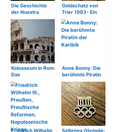
Die Geschichte
Goldschatz von
der Nuestra
Trier 1993- Ein
Señora de Atocha
Fund für die
Geschichtsbücher
Kolosseum in Rom:
Anne Bonny: Die
Das
berühmte Piratin
beeindruckende
der Karibik
Wahrzeichen der
Antike
Friedrich Wilhelm
Seltenes Olympia-