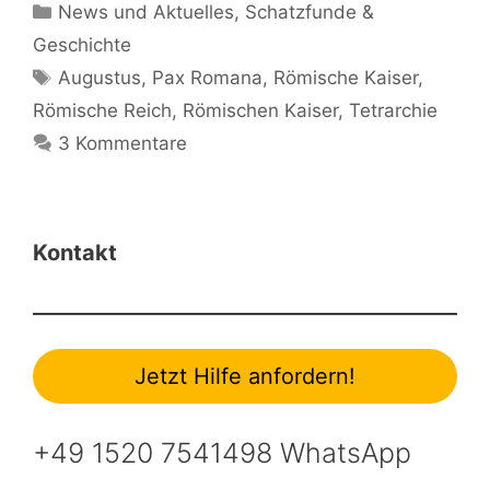
Kategorien
News und Aktuelles
,
Schatzfunde &
Geschichte
Schlagwörter
Augustus
,
Pax Romana
,
Römische Kaiser
,
Römische Reich
,
Römischen Kaiser
,
Tetrarchie
3 Kommentare
Kontakt
Jetzt Hilfe anfordern!
+49 1520 7541498 WhatsApp