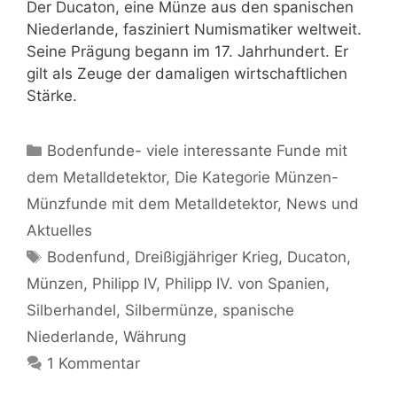
Der Ducaton, eine Münze aus den spanischen
Niederlande, fasziniert Numismatiker weltweit.
Seine Prägung begann im 17. Jahrhundert. Er
gilt als Zeuge der damaligen wirtschaftlichen
Stärke.
Kategorien
Bodenfunde- viele interessante Funde mit
dem Metalldetektor
,
Die Kategorie Münzen-
Münzfunde mit dem Metalldetektor
,
News und
Aktuelles
Schlagwörter
Bodenfund
,
Dreißigjähriger Krieg
,
Ducaton
,
Münzen
,
Philipp IV
,
Philipp IV. von Spanien
,
Silberhandel
,
Silbermünze
,
spanische
Niederlande
,
Währung
1 Kommentar