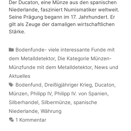
Der Ducaton, eine Münze aus den spanischen
Niederlande, fasziniert Numismatiker weltweit.
Seine Prägung begann im 17. Jahrhundert. Er
gilt als Zeuge der damaligen wirtschaftlichen
Stärke.
Kategorien
Bodenfunde- viele interessante Funde mit
dem Metalldetektor
,
Die Kategorie Münzen-
Münzfunde mit dem Metalldetektor
,
News und
Aktuelles
Schlagwörter
Bodenfund
,
Dreißigjähriger Krieg
,
Ducaton
,
Münzen
,
Philipp IV
,
Philipp IV. von Spanien
,
Silberhandel
,
Silbermünze
,
spanische
Niederlande
,
Währung
1 Kommentar