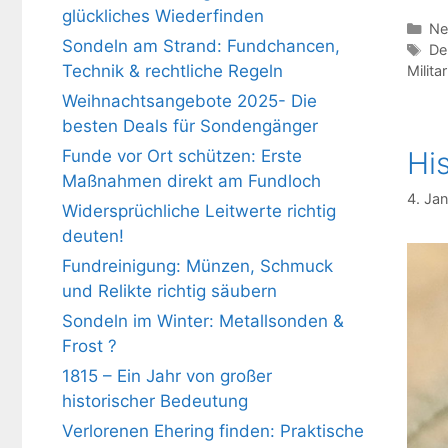
glückliches Wiederfinden
Ka
Ne
Sondeln am Strand: Fundchancen,
Sc
De
Technik & rechtliche Regeln
Militar
Weihnachtsangebote 2025- Die
besten Deals für Sondengänger
Hi
Funde vor Ort schützen: Erste
Maßnahmen direkt am Fundloch
4. Ja
Widersprüchliche Leitwerte richtig
deuten!
Fundreinigung: Münzen, Schmuck
und Relikte richtig säubern
Sondeln im Winter: Metallsonden &
Frost ?
1815 – Ein Jahr von großer
historischer Bedeutung
Verlorenen Ehering finden: Praktische