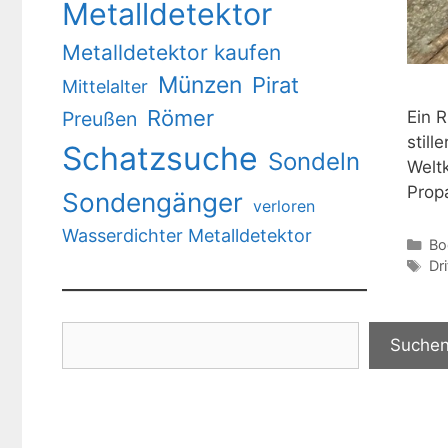
Metalldetektor
Metalldetektor kaufen
Münzen
Pirat
Mittelalter
Römer
Preußen
Ein R
still
Schatzsuche
Sondeln
Weltk
Prop
Sondengänger
verloren
Wasserdichter Metalldetektor
Ka
Bo
Sc
Dr
Suchen
Suche