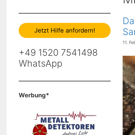
Da
Sa
Jetzt Hilfe anfordern!
11. F
+49 1520 7541498
WhatsApp
Werbung*