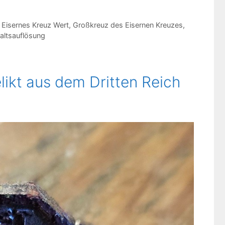
,
Eisernes Kreuz Wert
,
Großkreuz des Eisernen Kreuzes
,
ltsauflösung
elikt aus dem Dritten Reich