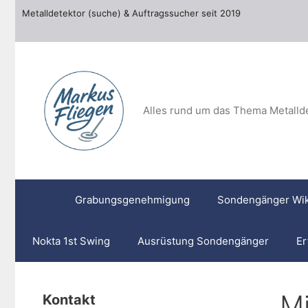
Zum
Metalldetektor (suche) & Auftragssucher seit 2019
Inhalt
springen
Alles rund um das Thema Metalld
Grabungsgenehmigung
Sondengänger Wik
Nokta 1st Swing
Ausrüstung Sondengänger
Er
Mi
Kontakt