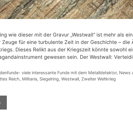
ing wie dieser mit der Gravur „Westwall“ ist mehr als e
er Zeuge für eine turbulente Zeit in der Geschichte – di
riegs. Dieses Relikt aus der Kriegszeit könnte sowohl e
agandainstrument gewesen sein. Der Westwall: Verteid
tegorien
denfunde- viele interessante Funde mit dem Metalldetektor
,
News u
hlagwörter
ittes Reich
,
Militaria
,
Siegelring
,
Westwall
,
Zweiter Weltkrieg
n