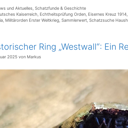
tegorien
ws und Aktuelles
,
Schatzfunde & Geschichte
hlagwörter
utsches Kaiserreich
,
Echtheitsprüfung Orden
,
Eisernes Kreuz 1914
ia
,
Militärorden Erster Weltkrieg
,
Sammlerwert
,
Schatzsuche Hausha
storischer Ring „Westwall“: Ein R
nuar 2025
von
Markus